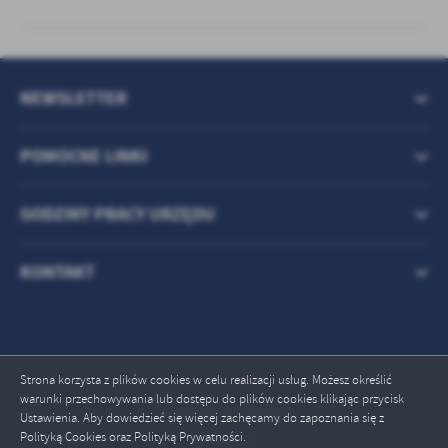
NEWSLETTER
POMOCNE LINKI
GODZINY PRACY URZĘDU
KONTAKT
Strona korzysta z plików cookies w celu realizacji usług. Możesz określić
warunki przechowywania lub dostępu do plików cookies klikając przycisk
Odwiedzin: 709157
Ustawienia. Aby dowiedzieć się więcej zachęcamy do zapoznania się z
Polityką Cookies oraz Polityką Prywatności.
Online: 3