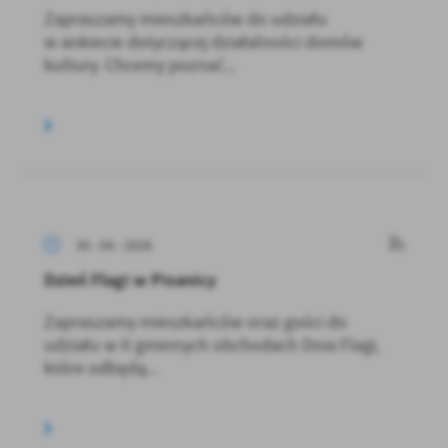
Zapraszamy mieszkańców do udziału
w ankiecie dotyczącej działalności domów
kultury. Chcemy poznać...
30 - 04 - 2026
Dzień Flagi w Pisanicy
Zapraszamy mieszkańców oraz gości do
udziału w II gminnych obchodach Dnia Flagi,
które odbędą...