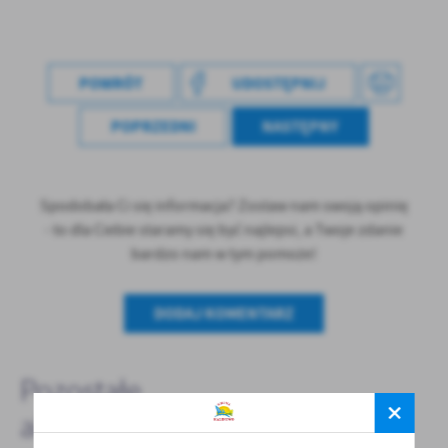
treści w postaci wiadomości, ofert, komunikatów mediów
społecznościowych.
POWRÓT
UDOSTĘPNIJ
POPRZEDNI
NASTĘPNY
Spodobała Ci się informacja? Zostaw nam swoją opinię
- to dla Ciebie staramy się być najlepsi, a Twoje zdanie
bardzo nam w tym pomoże!
DODAJ KOMENTARZ
Pozostałe
aktualności