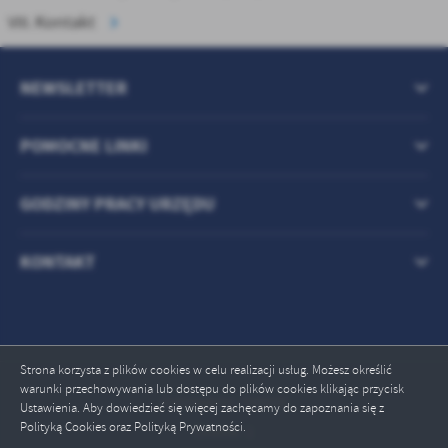
Kontakt
NEWSLETTER
POMOCNE LINKI
GODZINY PRACY URZĘDU
KONTAKT
Strona korzysta z plików cookies w celu realizacji usług. Możesz określić
warunki przechowywania lub dostępu do plików cookies klikając przycisk
Odwiedzin: 708666
Ustawienia. Aby dowiedzieć się więcej zachęcamy do zapoznania się z
Polityką Cookies oraz Polityką Prywatności.
Online: 1