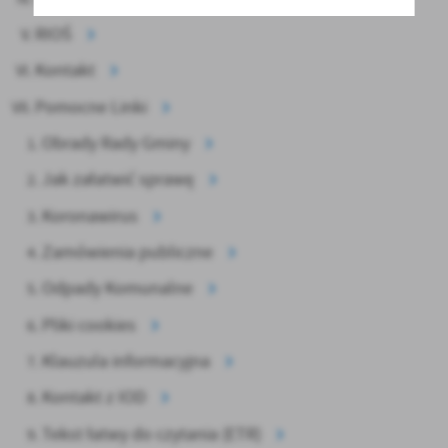
RIOŚ
Kontakt
Pomocne Linki
Obrady Rady Gminy
Jak załatwić sprawę
Koronawirus
Zamówienia publiczne
Odpady Komunalne
Pliki cookies
Klauzula informacyjna
Kontakt z IOD
Tekst łatwy do czytania (ETR)