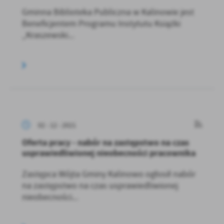
Gminna Biblioteka Publiczna w Kalinowie jest
Beneficjentem Programu Instytutu Książki
„Kraszewski...
02 - 12 - 2021
Oferta pracy - nabór na zastępstwo na czas
usprawiedliwionej nieobecności pracownika
Zastępca Wójta Gminy Kalinowo ogłosił nabór
na zastępstwo na czas usprawiedliwionej
nieobecności...