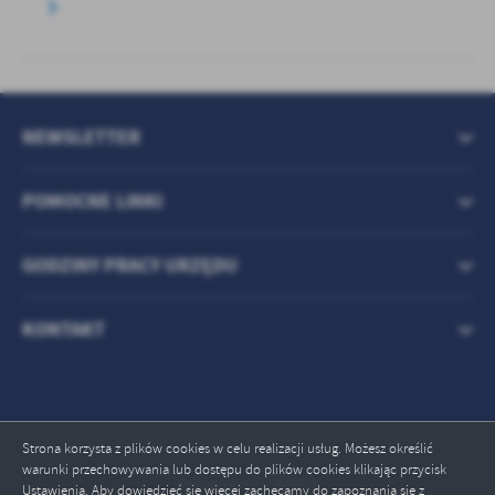
NEWSLETTER
POMOCNE LINKI
GODZINY PRACY URZĘDU
KONTAKT
Strona korzysta z plików cookies w celu realizacji usług. Możesz określić
warunki przechowywania lub dostępu do plików cookies klikając przycisk
Odwiedzin: 708699
Ustawienia. Aby dowiedzieć się więcej zachęcamy do zapoznania się z