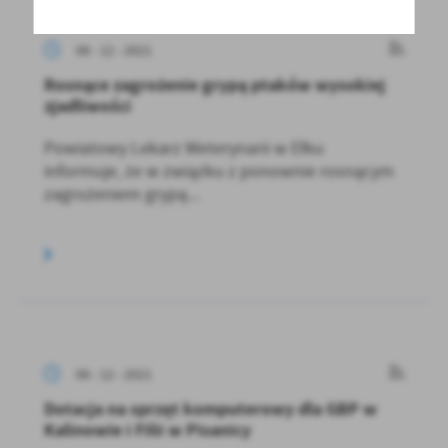
08 - 12 - 2021
Rosnące zagrożenie grypą ptaków wysokiej
zjadliwości
Powiatowy Lekarz Weterynarii w Ełku
informuje, że w związku z ponownie rosnącym
zagrożeniem grypą...
06 - 12 - 2021
Dotacja na sprzęt komputerowy dla GBP w
Kalinowie i Filii w Pisanicy