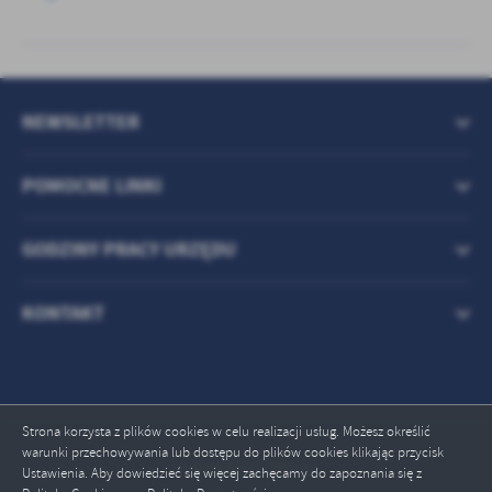
NEWSLETTER
POMOCNE LINKI
GODZINY PRACY URZĘDU
KONTAKT
Strona korzysta z plików cookies w celu realizacji usług. Możesz określić
warunki przechowywania lub dostępu do plików cookies klikając przycisk
Odwiedzin: 709121
Ustawienia. Aby dowiedzieć się więcej zachęcamy do zapoznania się z