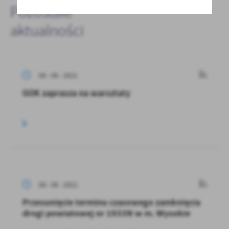
Pozostałe
aktualności
08 - 06 - 2021
GOK zaprasza na warsztaty
08 - 06 - 2021
Przesunięcie terminu czasowego zamknięcia
drogi powiatowej nr 1933N w m. Wysokie