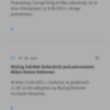
Powiatowy Zarząd Dróg w Ełku informuje, że w
dniu dzisiejszym, tj. 8.06.2021 r. droga
powiatowa...
07 - 06 - 2021
Wyścig Szkółek Kolarskich pod patronatem
Wójta Gminy Kalinowo
W dniu 12.06.2021 r. (sobota), w godzinach
11.00-15.00 odbędzie się Wyścig Kolarski
na trasie okrężnej:...