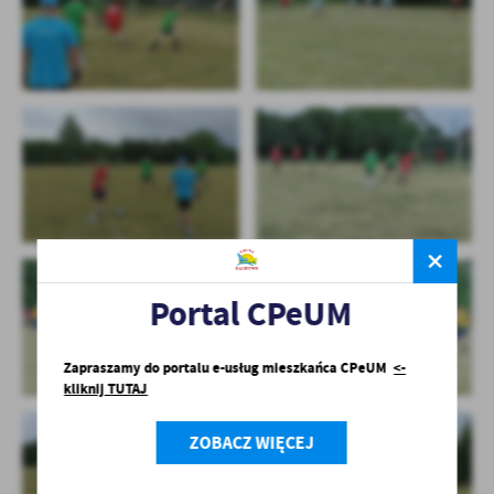
Portal CPeUM
Zapraszamy do portalu e-usług mieszkańca CPeUM
<-
kliknij TUTAJ
ZOBACZ WIĘCEJ