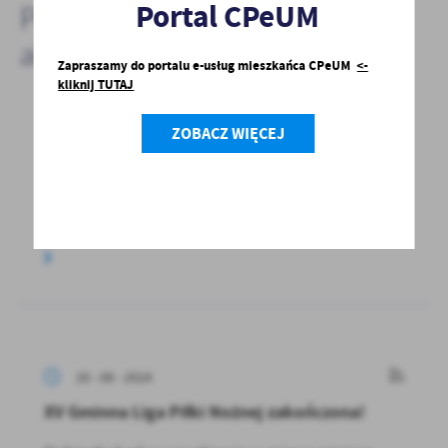
Portal CPeUM
Pozostałe
aktualności
Zapraszamy do portalu e-usług mieszkańca CPeUM
<-
kliknij TUTAJ
ZOBACZ WIĘCEJ
20 - 08 - 2024
KGW w Sypitkach zaprasza do konkursu
dożynkowego
20 - 08 - 2024
XV Gminna Liga Piłki Nożnej zakończona!