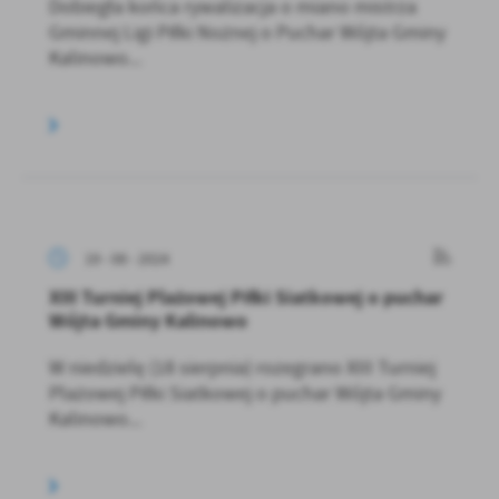
Dobiegła końca rywalizacja o miano mistrza
Gminnej Ligi Piłki Nożnej o Puchar Wójta Gminy
Kalinowo...
19 - 08 - 2024
XIII Turniej Plażowej Piłki Siatkowej o puchar
Wójta Gminy Kalinowo
W niedzielę (18 sierpnia) rozegrano XIII Turniej
Plażowej Piłki Siatkowej o puchar Wójta Gminy
Kalinowo...