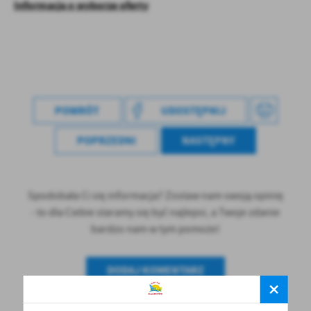
Informacja o wyborze oferty
treści w postaci wiadomości, ofert, komunikatów mediów
społecznościowych.
POWRÓT
UDOSTĘPNIJ
POPRZEDNI
NASTĘPNY
Spodobała Ci się informacja? Zostaw nam swoją opinię
- to dla Ciebie staramy się być najlepsi, a Twoje zdanie
bardzo nam w tym pomoże!
DODAJ KOMENTARZ