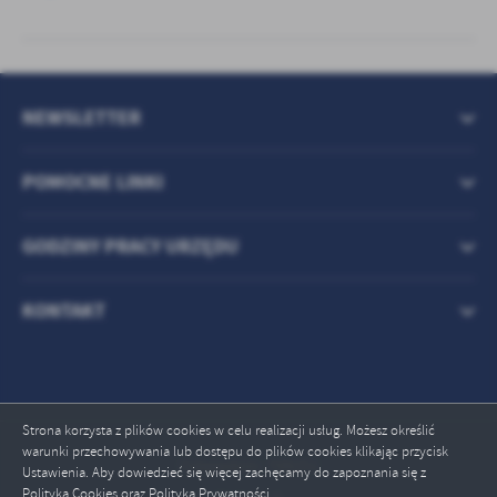
NEWSLETTER
POMOCNE LINKI
GODZINY PRACY URZĘDU
KONTAKT
Strona korzysta z plików cookies w celu realizacji usług. Możesz określić
warunki przechowywania lub dostępu do plików cookies klikając przycisk
Odwiedzin: 709251
Ustawienia. Aby dowiedzieć się więcej zachęcamy do zapoznania się z
Polityką Cookies oraz Polityką Prywatności.