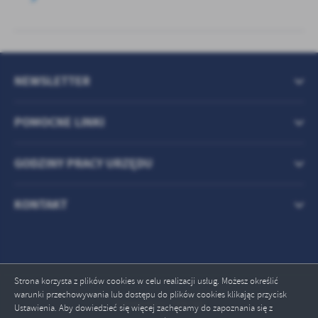
NEWSLETTER
POMOCNE LINKI
GODZINY PRACY URZĘDU
KONTAKT
Strona korzysta z plików cookies w celu realizacji usług. Możesz określić
ZAPISZ WYBRANE
warunki przechowywania lub dostępu do plików cookies klikając przycisk
Odwiedzin: 708786
Ustawienia. Aby dowiedzieć się więcej zachęcamy do zapoznania się z