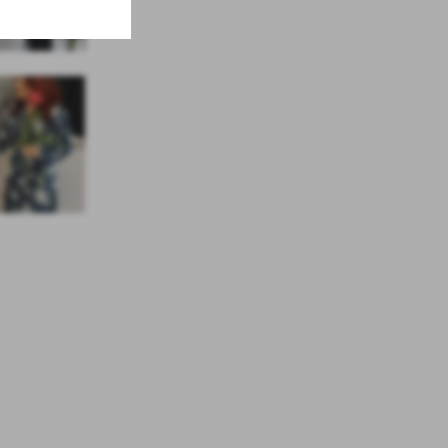
.
a
w