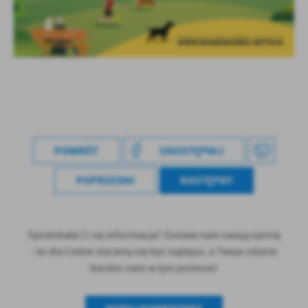
POWRÓT
UDOSTĘPNIJ
POPRZEDNI
NASTĘPNY
Spodobała Ci się informacja? Zostaw nam swoją opinię
- to dla Ciebie staramy się być najlepsi, a Twoje zdanie
bardzo nam w tym pomoże!