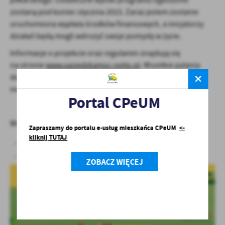
piłkarskiego. Ostateczne wyniki programu ogłoszone
zostaną pod koniec stycznia 2023. Zaraz potem zostanie
uruchomiona wypłata środków finansowych, a inicjatorzy
działań będą mogli wdrożyć swoje pomysły w życie.
Informacje o projekcie oraz regulamin znajdują się
na stronie
www.sasiedzkamoc.netto.pl
. Wszelkie pytania
dotyczące programu Sąsiedzka Moc można zadawać
mailowo:
sasiedzkamoc@netto.pl
.
Portal CPeUM
Więcej informacji o Netto na:
Zapraszamy do portalu e-usług mieszkańca CPeUM
<-
kliknij TUTAJ
stronie www:
netto.pl
,
profilu na Facebooku:
Netto Polska
.
ZOBACZ WIĘCEJ