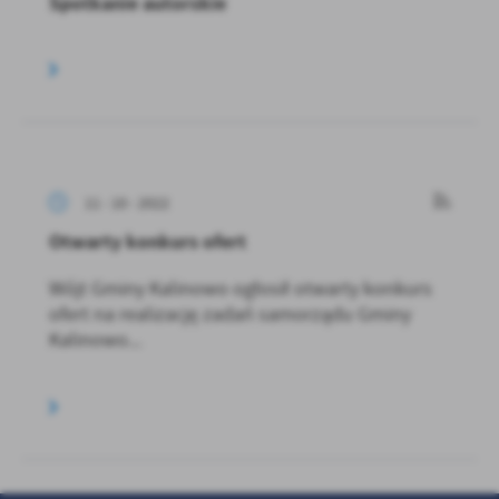
Spotkanie autorskie
11 - 10 - 2022
Otwarty konkurs ofert
Wójt Gminy Kalinowo ogłosił otwarty konkurs
ofert na realizację zadań samorządu Gminy
Kalinowo...