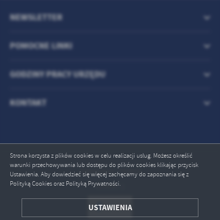
NEWSLETTER
POMOCNE LINKI
GODZINY PRACY URZĘDU
KONTAKT
Strona korzysta z plików cookies w celu realizacji usług. Możesz określić
warunki przechowywania lub dostępu do plików cookies klikając przycisk
Odwiedzin: 709014
Ustawienia. Aby dowiedzieć się więcej zachęcamy do zapoznania się z
Polityką Cookies oraz Polityką Prywatności.
Online: 1
ZAPISZ WYBRANE
USTAWIENIA
ODRZUĆ WSZYSTKIE