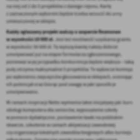
na niej od 2 do 5 projektów z danego rejonu. Kartę
z zaznaczonym wyborem będzie trzeba wrzucić do urny
umieszczonej w sklepie.
Każdy zgłaszany projekt walczy o wsparcie finansowe
w wysokości 10 000 zł.
Jest też możliwość uzyskania grantu
w wysokości 30 000 zł. Tę wyższą kwotę należy dobrze
umotywować już na etapie formularza zgłoszeniowego,
ponieważ w jej przypadku konkurencja będzie większa – taką
pulę otrzyma maksymalnie 5 projektów. Te wybierze komisja
po wyłonieniu zwycięzców głosowania w sklepach, oceniając
ich potencjał oraz biorąc pod uwagę w jaki sposób je
umotywowano.
W ramach inspiracji Netto wymienia takie inicjatywy jak: kurs
obsługi komputera dla seniorów, wyposażenie szkoły
w pomoce dydaktyczne, postawienie ławki na pobliskim
skwerze, szkolenie w ramach aktywizacji zawodowej
czy organizacja lokalnych zawodów biegowych albo turnieju