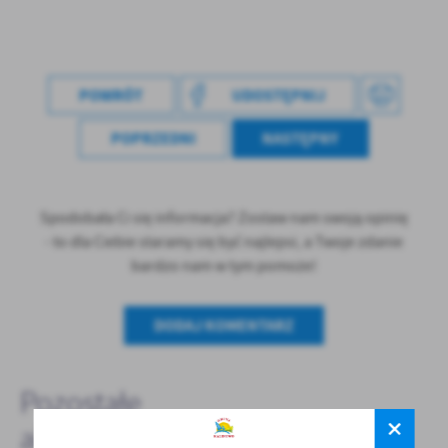
treści w postaci wiadomości, ofert, komunikatów mediów
społecznościowych.
POWRÓT
UDOSTĘPNIJ
POPRZEDNI
NASTĘPNY
Spodobała Ci się informacja? Zostaw nam swoją opinię
- to dla Ciebie staramy się być najlepsi, a Twoje zdanie
bardzo nam w tym pomoże!
DODAJ KOMENTARZ
Pozostałe
aktualności