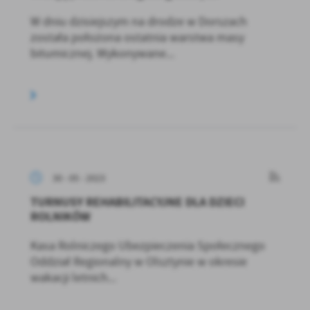
W dniu dzisiejszym na drodze w Dorszach
została położona ostatnia warstwa masy
bitumicznej. Wykonywane...
30 - 05 - 2023
TURNUSY REHABILITACYJNE DLA DZIECI
ROLNIKÓW
Kasa Rolniczego Ubezpieczenia Społecznego
Oddział Regionalny w Olsztynie w okresie
wakacji letnich...