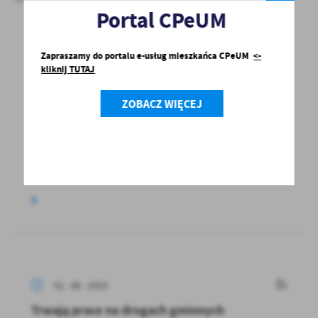
Portal CPeUM
05 - 06 - 2023
Zapraszamy do portalu e-usług mieszkańca CPeUM
<-
kliknij TUTAJ
Zmiana siedziby Ośrodka Zdrowia w
Kalinowie
ZOBACZ WIĘCEJ
W związku z rozpoczęciem prac związanych
z przebudową budynku Ośrodka Zdrowia
w Kalinowie, przychodnia...
01 - 06 - 2023
Trwają prace na drogach gminnych