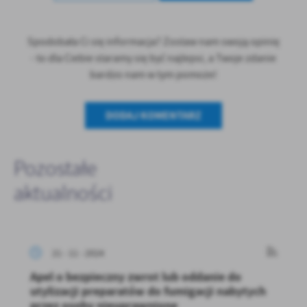
Spodobała Ci się informacja? Zostaw nam swoją opinię
- to dla Ciebie staramy się być najlepsi, a Twoje zdanie
bardzo nam w tym pomoże!
DODAJ KOMENTARZ
Pozostałe
aktualności
21 - 11 - 2024
Apel o bezpieczny zwrot lub oddanie do
utylizacji preparatów do fumigacji nabytych
przez osoby nieuprawnione