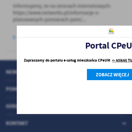
Informujemy, że na stronach internetowych:
https://www.networks.pl/informacje-o-
planowanych-pomiarach-pem/...
Portal CPe
Zapraszamy do portalu e-usług mieszkańca CPeUM
<- kliknij T
NEWSLETTER
ZOBACZ WIĘCEJ
POMOCNE LINKI
GODZINY PRACY URZĘDU
KONTAKT