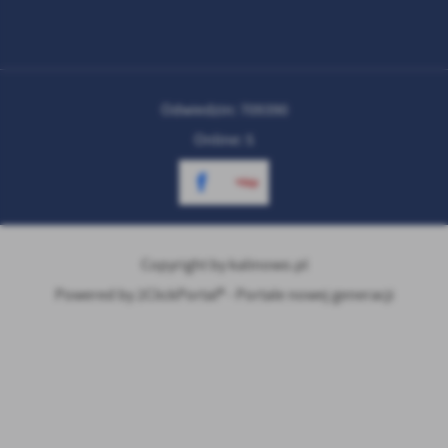
Odwiedzin: 709390
Online: 5
Copyright by kalinowo.pl
Powered by
2ClickPortal® - Portale nowej generacji