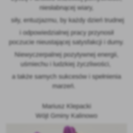
niesłabnącej wiary,
siły, entuzjazmu, by każdy dzień trudnej
i odpowiedzialnej pracy przynosił
poczucie nieustającej satysfakcji i dumy.
Niewyczerpalnej pozytywnej energii,
uśmiechu i ludzkiej życzliwości,
a także samych sukcesów i spełnienia
marzeń.
Mariusz Klepacki
Wójt Gminy Kalinowo