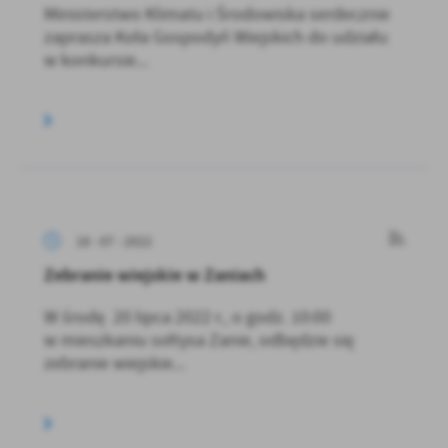
Ministerstwo Klimatu i Środowiska serdecznie
zaprasza Koła Gospodyń Wiejskich do udziału
w konkursie...
18 - 07 - 2022
Zebranie wiejskie w Zaniach
W środę 20 lipca 2022 r., o godz. 10:00
w mieszkaniu sołtysa Zanie, odbędzie się
zebranie wiejskie...