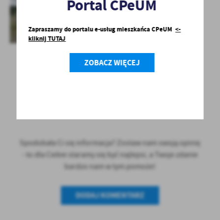
Portal CPeUM
Zapraszamy do portalu e-usług mieszkańca CPeUM
<-
kliknij TUTAJ
ZOBACZ WIĘCEJ
POWRÓT
UDOSTĘPNIJ
POPRZEDNI
NASTĘPNY
Spodobała Ci się informacja? Zostaw nam swoją opinię
- to dla Ciebie staramy się być najlepsi, a Twoje zdanie
bardzo nam w tym pomoże!
DODAJ KOMENTARZ