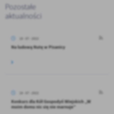
Pozostałe
aktualności
18 - 07 - 2022
Na ludową Nutę w Pisanicy
18 - 07 - 2022
Konkurs dla Kół Gospodyń Wiejskich „W
moim domu nic się nie marnuje”