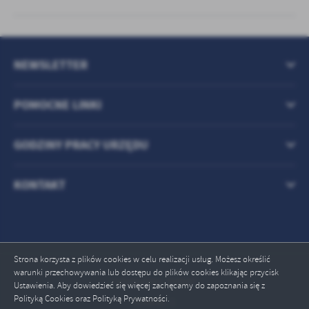
NEWSLETTER
POMOCNE LINKI
GODZINY PRACY URZĘDU
KONTAKT
Strona korzysta z plików cookies w celu realizacji usług. Możesz określić
warunki przechowywania lub dostępu do plików cookies klikając przycisk
Odwiedzin: 709087
Ustawienia. Aby dowiedzieć się więcej zachęcamy do zapoznania się z
Polityką Cookies oraz Polityką Prywatności.
Online: 1