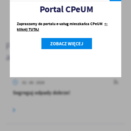
Portal CPeUM
bardzo nam w tym pomoże!
DODAJ KOMENTARZ
Zapraszamy do portalu e-usług mieszkańca CPeUM
<-
kliknij TUTAJ
ZOBACZ WIĘCEJ
Pozostałe
aktualności
02 - 06 - 2026
Segreguj odpady dobrze!