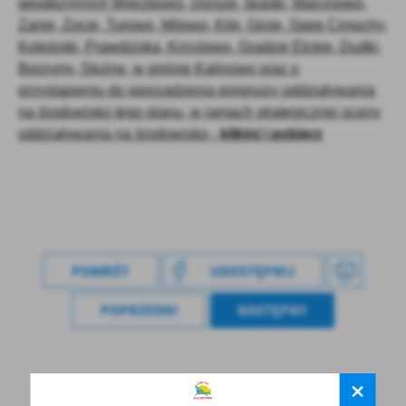
geodezyjnych Wierzbowo, Dorsze, Iwaśki, Marcinowo,
treści w postaci wiadomości, ofert, komunikatów mediów
Zanie, Zocie, Turowo, Milewo, Kile, Ginie, Stare Cimochy,
społecznościowych.
Koleśniki, Prawdziska, Krzyżewo, Grądzie Ełckie, Dudki,
Borzymy, Stożne, w gminie Kalinowo oraz o
przystąpieniu do sporządzenia prognozy oddziaływania
na środowisko tego planu, w ramach strategicznej oceny
oddziaływania na środowisko -
klikinj i pobierz
POWRÓT
UDOSTĘPNIJ
POPRZEDNI
NASTĘPNY
Spodobała Ci się informacja? Zostaw nam swoją opinię
- to dla Ciebie staramy się być najlepsi, a Twoje zdanie