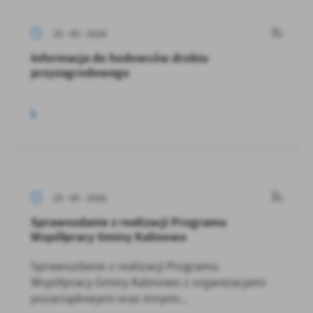
25 - 05 - 2026
Informacja do hodowców drobiu
przyzagrodowego
25 - 05 - 2026
Sprawozdanie z realizacji Programu
Współpracy Gminy Kalinowo
Sprawozdanie z realizacji Programu
Współpracy Gminy Kalinowo z organizacjami
pozarządowymi oraz innymi...