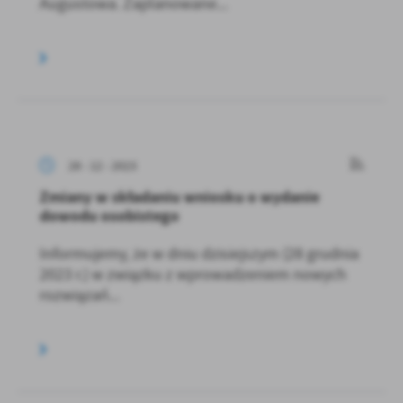
Augustowa. Zaplanowane...
28 - 12 - 2023
Zmiany w składaniu wniosku o wydanie
dowodu osobistego
Informujemy, że w dniu dzisiejszym (28 grudnia
2023 r.) w związku z wprowadzeniem nowych
rozwiązań...