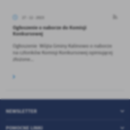
27 - 12 - 2023
Ogłoszenie o naborze do Komisji
Konkursowej
Ogłoszenie Wójta Gminy Kalinowo o naborze
na członków Komisji Konkursowej opiniującej
złożone...
NEWSLETTER
POMOCNE LINKI