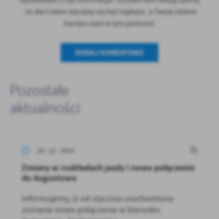
Spodobała Ci się informacja? Zostaw nam swoją opinię
- to dla Ciebie staramy się być najlepsi, a Twoje zdanie
bardzo nam w tym pomoże!
DODAJ KOMENTARZ
Pozostałe
aktualności
29 - 12 - 2023
Zmiany w rozkładach jazdy i nowe połączenie
do Augustowa
Informujemy, iż od stycznia uruchomione
zostanie nowe połączenie w kierunku